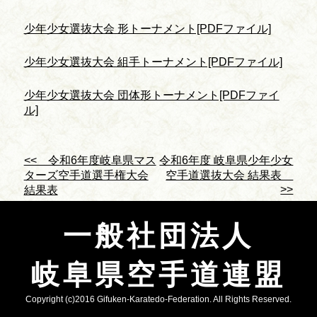
少年少女選抜大会 形トーナメント[PDFファイル]
少年少女選抜大会 組手トーナメント[PDFファイル]
少年少女選抜大会 団体形トーナメント[PDFファイ
ル]
<< 令和6年度岐阜県マス
令和6年度 岐阜県少年少女
ターズ空手道選手権大会
空手道選抜大会 結果表
>>
結果表
一般社団法人
岐阜県空手道連盟
Copyright (c)2016 Gifuken-Karatedo-Federation. All Rights Reserved.