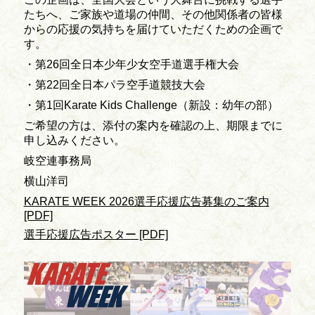
たちへ、ご家族や道場の仲間、その他関係者の皆様
からの応援の気持ちを届けていただくための企画で
す。
・第26回全日本少年少女空手道選手権大会
・第22回全日本パラ空手道競技大会
・第1回Karate Kids Challenge（新設：幼年の部）
ご希望の方は、添付の案内を確認の上、期限までに
申し込みください。
岐空連事務局
横山洋司
KARATE WEEK 2026選手応援広告募集のご案内
[PDF]
選手応援広告ポスター [PDF]