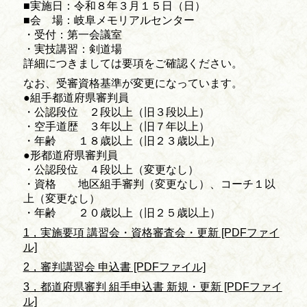
■実施日：令和８年３月１５日（日）
■会 場：岐阜メモリアルセンター
・受付：第一会議室
・実技講習：剣道場
詳細につきましては要項をご確認ください。
なお、受審資格基準が変更になっています。
●組手都道府県審判員
・公認段位 ２段以上（旧３段以上）
・空手道歴 ３年以上（旧７年以上）
・年齢 １８歳以上（旧２３歳以上）
●形都道府県審判員
・公認段位 ４段以上（変更なし）
・資格 地区組手審判（変更なし）、コーチ１以
上（変更なし）
・年齢 ２０歳以上（旧２５歳以上）
1，実施要項 講習会・資格審査会・更新 [PDFファイ
ル]
2，審判講習会 申込書 [PDFファイル]
3，都道府県審判 組手申込書 新規・更新 [PDFファイ
ル]