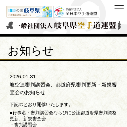
togg
navi
お知らせ
2026-01-31
岐空連審判講習会、都道府県審判更新・新規審
査会のお知らせ
下記のとおり開催いたします。
■行事名：審判講習会ならびに公認都道府県審判資格
更新、新規審査会
・審判講習会