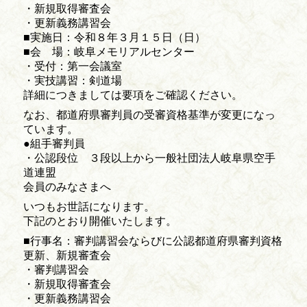
・新規取得審査会
・更新義務講習会
■実施日：令和８年３月１５日（日）
■会 場：岐阜メモリアルセンター
・受付：第一会議室
・実技講習：剣道場
詳細につきましては要項をご確認ください。
なお、都道府県審判員の受審資格基準が変更になっ
ています。
●組手審判員
・公認段位 ３段以上から一般社団法人岐阜県空手
道連盟
会員のみなさまへ
いつもお世話になります。
下記のとおり開催いたします。
■行事名：審判講習会ならびに公認都道府県審判資格
更新、新規審査会
・審判講習会
・新規取得審査会
・更新義務講習会