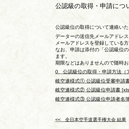
公認級の取得・申請につ
公認級位の取得について連絡いた
データーの送信先メールアドレス
メールアドレスを登録している方
なお、申請は添付の「公認級位の
ます。
期限などはありませんので随時お
0、公認級位の取得・申請方法（アト
岐空連様式① 公認級位受審申請書（
岐空連様式② 公認級位申請書 [xls
岐空連様式③ 公認級位申請者名簿 [
<< 全日本空手道選手権大会 結果