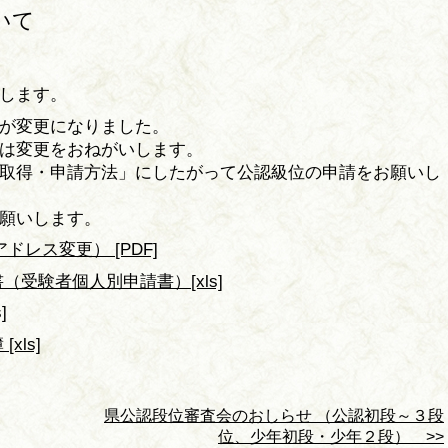
いて
します。
が変更になりました。
は変更をおねがいします。
取得・申請方法」にしたがって公認級位の申請をお願いし
願いします。
゙レス変更） [PDF]
受験者個人別申請書）[xls]
]
xls]
県公認段位審査会のおしらせ （公認初段～３段
位、少年初段・少年２段） >>