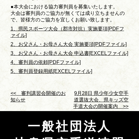
●本大会における協力審判員を募集いたします。
大会は審判員のご協力が無くては成り立ちませんの
で、皆様方のご協力を宜しくお願い致します。
1、県民スポーツ大会（郡市対抗）実施要項[PDFフ
ァイル]
2、お父さん・お母さん大会 実施要項[PDFファイル]
3、お父さん・お母さん大会 申込書[EXCELファイル]
4、審判員の依頼[PDFファイル]
5、審判員登録用紙[EXCELファイル]
<< 審判講習会開催のお
9月28日 県少年少女空手
知らせ
道選抜大会、県キッズ空
手道大会の開催案内 >>
一般社団法人