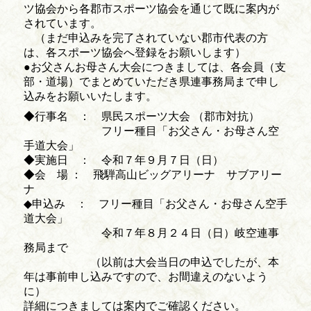
ツ協会から各郡市スポーツ協会を通じて既に案内が
されています。
（まだ申込みを完了されていない郡市代表の方
は、各スポーツ協会へ登録をお願いします）
●お父さんお母さん大会につきましては、各会員（支
部・道場）でまとめていただき県連事務局まで申し
込みをお願いいたします。
◆行事名 ： 県民スポーツ大会 （郡市対抗）
フリー種目「お父さん・お母さん空
手道大会」
◆実施日 ： 令和７年９月７日（日）
◆会 場 ： 飛騨高山ビッグアリーナ サブアリー
ナ
◆申込み ： フリー種目「お父さん・お母さん空手
道大会」
令和７年８月２４日（日）岐空連事
務局まで
（以前は大会当日の申込でしたが、本
年は事前申し込みですので、お間違えのないよう
に）
詳細につきましては案内でご確認ください。